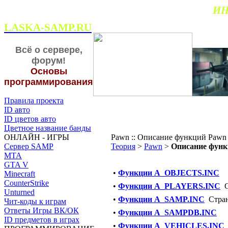
ИН
LASKA-SAMP.RU
Всё о сервере,
форум!
Основы
программирования
Правила проекта
ID авто
ID цветов авто
Цветное название банды
ОНЛАЙН - ИГРЫ
Pawn :: Описание функций Pawn
Сервер SAMP
Теория
>
Pawn
>
Описание фун
МТА
GTA V
•
Функции A_OBJECTS.INC
Minecraft
CounterStrike
•
Функции A_PLAYERS.INC
Unturned
•
Функции A_SAMP.INC
Стра
Чит-коды к играм
Ответы Игры ВК/ОК
•
Функции A_SAMPDB.INC
ID предметов в играх
•
Функции A_VEHICLES.INC