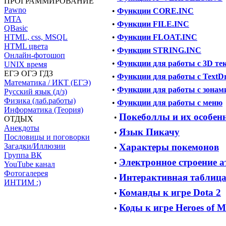
ПРОГРАММИРОВАНИЕ
Pawnо
•
Функции CORE.INC
МТА
•
Функции FILE.INC
QBasic
•
Функции FLOAT.INC
HTML, css, MSQL
HTML цвета
•
Функции STRING.INC
Онлайн-фотошоп
•
Функции для работы с 3D те
UNIX время
ЕГЭ ОГЭ ГДЗ
•
Функции для работы с TextD
Математика / ИКТ (ЕГЭ)
•
Функции для работы с зонам
Русский язык (д/з)
Физика (лаб.работы)
•
Функции для работы с меню
Информатика (Теория)
Покеболлы и их особен
•
ОТДЫХ
Анекдоты
Язык Пикачу
•
Пословицы и поговорки
Загадки/Иллюзии
Характеры покемонов
•
Группа ВК
Электронное строение 
•
YouTube канал
Фотогалерея
Интерактивная таблица
•
ИНТИМ :)
Команды к игре Dota 2
•
Коды к игре Heroes of M
•