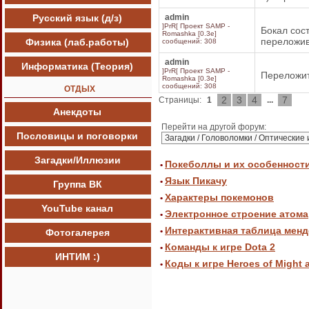
Русский язык (д/з)
admin
]PrR[ Проект SAMP -
Бокал сост
Romashka [0.3e]
переложив
Физика (лаб.работы)
сообщений: 308
admin
Информатика (Теория)
]PrR[ Проект SAMP -
Переложит
Romashka [0.3e]
сообщений: 308
ОТДЫХ
2
3
4
7
Страницы:
1
...
Анекдоты
Перейти на другой форум:
Пословицы и поговорки
Загадки/Иллюзии
Покеболлы и их особенност
•
Язык Пикачу
•
Группа ВК
Характеры покемонов
•
YouTube канал
Электронное строение атома
•
Интерактивная таблица мен
•
Фотогалерея
Команды к игре Dota 2
•
ИНТИМ :)
Коды к игре Heroes of Might 
•