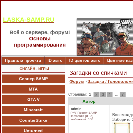
LASKA-SAMP.RU
Всё о сервере, форум!
Основы
программирования
Правила проекта
ID авто
ID цветов авто
Цветное на
ОНЛАЙН - ИГРЫ
Загадки со спичками
Сервер SAMP
Форум
Загадки / Головолом
>
МТА
2
3
4
7
Страницы:
1
...
GTA V
Автор
admin
Minecraft
]PrR[ Проект SAMP -
Восемнадц
Romashka [0.3e]
Заберите 2
сообщений: 308
CounterStrike
Unturned