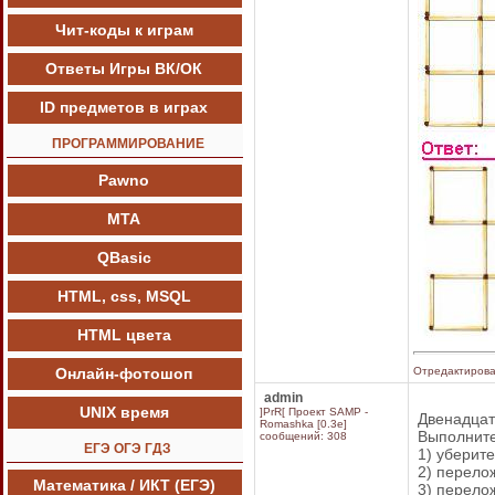
Чит-коды к играм
Ответы Игры ВК/ОК
ID предметов в играх
ПРОГРАММИРОВАНИЕ
Pawnо
МТА
QBasic
HTML, css, MSQL
HTML цвета
Онлайн-фотошоп
Отредактиров
admin
UNIX время
]PrR[ Проект SAMP -
Двенадцать
Romashka [0.3e]
Выполните
сообщений: 308
ЕГЭ ОГЭ ГДЗ
1) уберите
2) перелож
Математика / ИКТ (ЕГЭ)
3) перелож