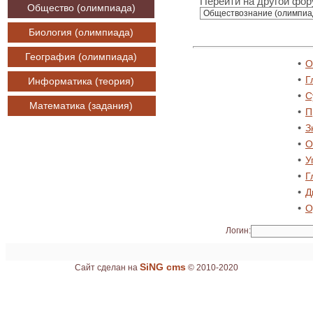
Перейти на другой фор
Общество (олимпиада)
Биология (олимпиада)
География (олимпиада)
•
О
•
Г
Информатика (теория)
•
С
Математика (задания)
•
П
•
З
•
О
•
У
•
Г
•
Д
•
О
Логин:
SiNG cms
Сайт сделан на
© 2010-2020