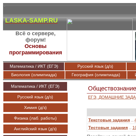
LASKA-SAMP.RU
Всё о сервере,
форум!
Основы
программирования
Математика / ИКТ (ЕГЭ)
Русский язык (д/з)
Биология (олимпиада)
География (олимпиада)
Математика / ИКТ (ЕГЭ)
Обществознание
Русский язык (д/з)
ЕГЭ, ДОМАШНИЕ ЗАД
Химия (д/з)
Физика (лаб. работы)
Текстовые задания
...
Тестовые задания
1
...
Английский язык (д/з)